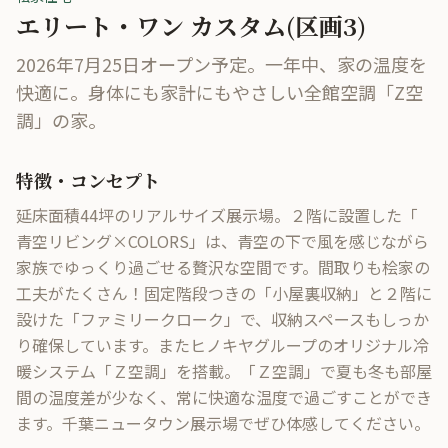
エリート・ワン カスタム(区画3)
2026年7月25日オープン予定。一年中、家の温度を
快適に。身体にも家計にもやさしい全館空調「Z空
調」の家。
特徴・コンセプト
延床面積44坪のリアルサイズ展示場。２階に設置した「 
青空リビング×COLORS」は、青空の下で風を感じながら
家族でゆっくり過ごせる贅沢な空間です。間取りも桧家の
工夫がたくさん！固定階段つきの「小屋裏収納」と２階に
設けた「ファミリークローク」で、収納スペースもしっか
り確保しています。またヒノキヤグループのオリジナル冷
暖システム「Ｚ空調」を搭載。「Ｚ空調」で夏も冬も部屋
間の温度差が少なく、常に快適な温度で過ごすことができ
ます。千葉ニュータウン展示場でぜひ体感してください。